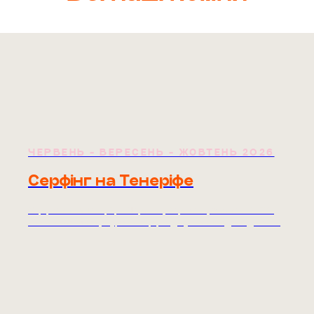
ЧЕРВЕНЬ - ВЕРЕСЕНЬ - ЖОВТЕНЬ 2026
Серфінг на Тенеріфе
Серфкемп на Тенеріфе. Червень, Вересень, Жовтень 2026.
Вілла з басейном, 5 уроків серфінгу, вулкан Тейде. Від 1080€