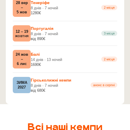
Тенеріфе
28 вер
–
8 днів · 7 ночей
2 місця
5 жов
1280€
Португалія
12 – 19
8 днів · 7 ночей
3 місця
ЖОВТНЯ
від 890€
Балі
24 жов
–
14 днів · 13 ночей
2 місця
6 лис
1690€
Гірськолижні кемпи
ЗИМА
8 днів · 7 ночей
анонс в серпні
2027
від 680€
Всі наші кемпи