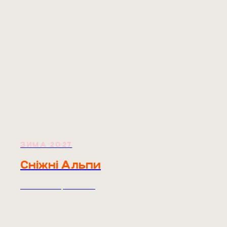
ЗИМА 2027
Сніжні Альпи
Mountain camp and Dvizh