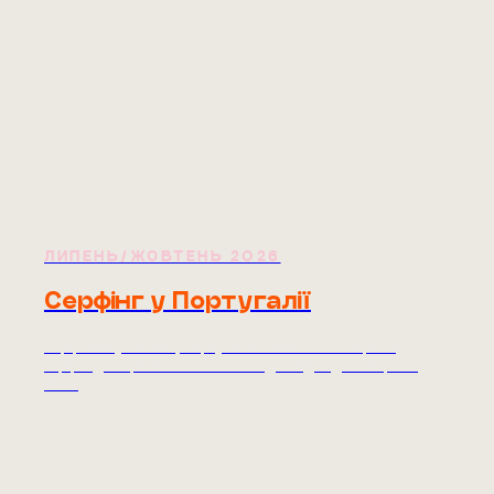
ЛИПЕНЬ/ЖОВТЕНЬ 2026
Серфінг у Португалії
Серфкемп у Балеалі, Португалія. Липень 2026. Уроки
серфінгу, апартаменти біля океану, поїздка до Назаре. Від
890€