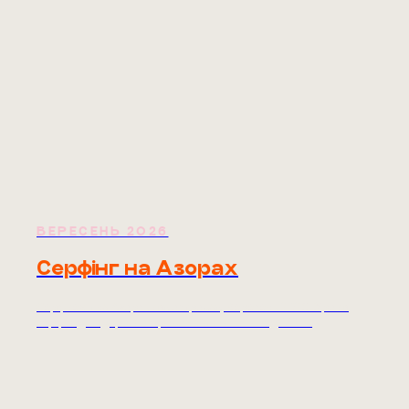
ВЕРЕСЕНЬ 2026
Серфінг на Азорах
Серфкемп на Азорських островах, Вересень 2026. Уроки
серфінгу, подорож островом Сан Мігель. Від 1380€