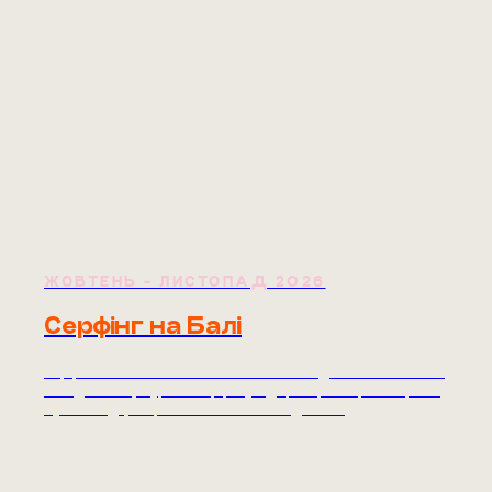
ЖОВТЕНЬ - ЛИСТОПАД 2026
Серфінг на Балі
Серфкемп на Балі. 24 жовтня — 6 листопада 2026. 4★ готель
зі сніданками, 6 уроків серфінгу від тренерів збірної України,
Нуса-Пеніда, сноркелінг з мантами. Від 1690€