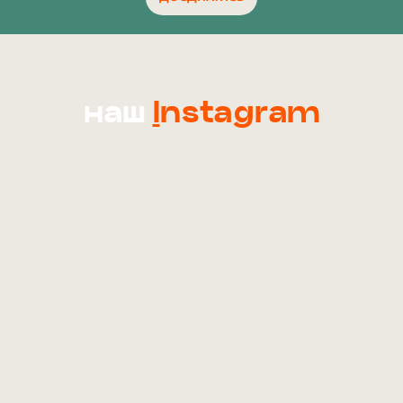
наш
I
nstagram