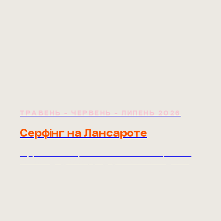
ТРАВЕНЬ - ЧЕРВЕНЬ - ЛИПЕНЬ 2026
Серфінг на Лансароте
Серфкемп на Лансароте. Весна та літо 2026. Апартаменти
біля океану, 5 уроків серфінгу, вулканічні пляжі. Від 1080€