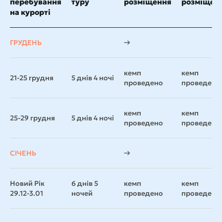
перебування
туру
розміщення
розміщен
на курорті
ГРУДЕНЬ
→
кемп
кемп
21-25 грудня
5 днів 4 ночі
проведено
проведено
кемп
кемп
25-29 грудня
5 днів 4 ночі
проведено
проведено
СІЧЕНЬ
→
Новий Рік
6 днів 5
кемп
кемп
29.12-3.01
ночей
проведено
проведено