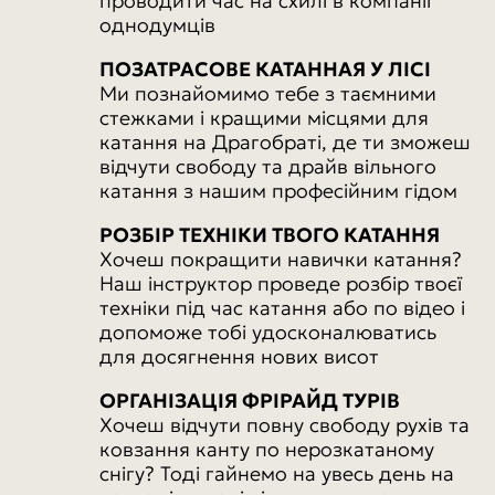
проводити час на схилі в компанії
однодумців
ПОЗАТРАСОВЕ КАТАННАЯ У ЛІСІ
Ми познайомимо тебе з таємними
стежками і кращими місцями для
катання на Драгобраті, де ти зможеш
відчути свободу та драйв вільного
катання з нашим професійним гідом
РОЗБІР ТЕХНІКИ ТВОГО КАТАННЯ
Хочеш покращити навички катання?
Наш інструктор проведе розбір твоєї
техніки під час катання або по відео і
допоможе тобі удосконалюватись
для досягнення нових висот
ОРГАНІЗАЦІЯ ФРІРАЙД ТУРІВ
Хочеш відчути повну свободу рухів та
ковзання канту по нерозкатаному
снігу? Тоді гайнемо на увесь день на