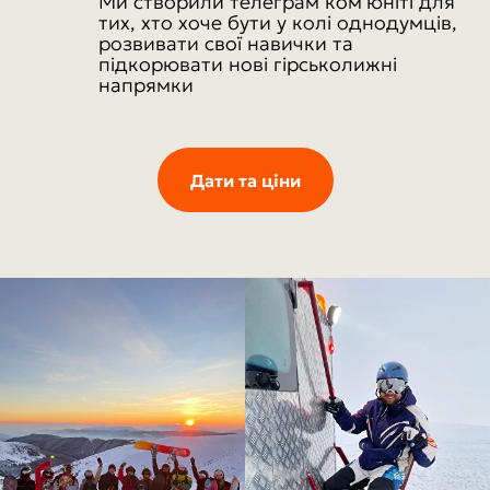
Ми створили телеграм ком'юніті для
тих, хто хоче бути у колі однодумців,
розвивати свої навички та
підкорювати нові гірськолижні
напрямки
Дати та ціни