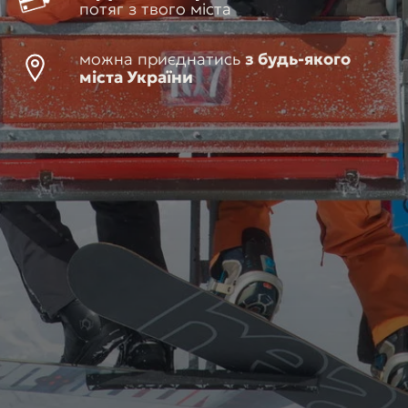
потяг з твого міста
можна приєднатись
з будь-якого
міста України