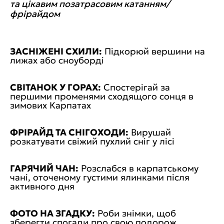
та цікавим позатрасовим катанням/
фрірайдом
ЗАСНІЖЕНІ СХИЛИ:
Підкорюй вершини на
лижах або сноуборді
СВІТАНОК У ГОРАХ:
Спостерігай за
першими променями сходящого сонця в
зимових Карпатах
ФРІРАЙД ТА СНІГОХОДИ:
Вирушай
розкатувати свіжий пухлий сніг у лісі
ГАРЯЧИЙ ЧАН:
Розслабся в карпатському
чані, оточеному густими ялинками після
активного дня
ФОТО НА ЗГАДКУ:
Роби знімки, щоб
зберегти спогади про свою подорож