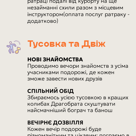
ратраці подалі від курорту на ще
незайманні схили разом з місцевим
інструктором(оплата послуг ратраку -
додатково)
Тусовка та Двіж
НОВІ ЗНАЙОМСТВА
Проводимо вечори знайомств з усіма
учасниками подорожі, де кожен
зможе завести нових друзів
СПІЛЬНИЙ ОБІД
Збираємось усією тусовкою в кращих
колибах Драгобрата скуштувати
найсмачніший бограч та банош
ВЕЧІРНЄ ДОЗВІЛЛЯ
Кожен вечір подорожі буде
різноманітним та цікавим: пограємо в