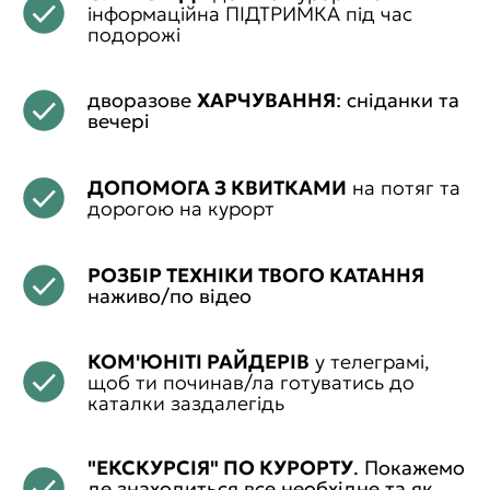
інформаційна ПІДТРИМКА під час
подорожі
дворазове
ХАРЧУВАННЯ
: сніданки та
вечері
ДОПОМОГА З КВИТКАМИ
на потяг та
дорогою на курорт
РОЗБІР ТЕХНІКИ ТВОГО КАТАННЯ
наживо/по відео
КОМ'ЮНІТІ РАЙДЕРІВ
у телеграмі,
щоб ти починав/ла готуватись до
каталки заздалегідь
"ЕКСКУРСІЯ" ПО КУРОРТУ
. Покажемо
де знаходиться все необхідне та як