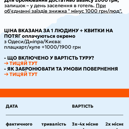
ДАТА
ВАРТІСТЬ
фактичного
тривалість
3х-4х місне
2х місне