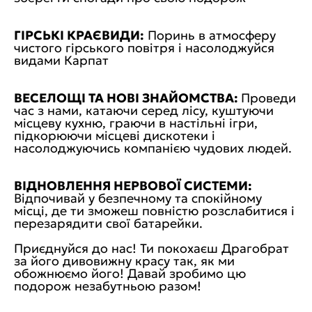
ГІРСЬКІ КРАЄВИДИ:
Поринь в атмосферу
чистого гірського повітря і насолоджуйся
видами Карпат
ВЕСЕЛОЩІ ТА НОВІ ЗНАЙОМСТВА:
Проведи
час з нами, катаючи серед лісу, куштуючи
місцеву кухню, граючи в настільні ігри,
підкорюючи місцеві дискотеки і
насолоджуючись компанією чудових людей.
ВІДНОВЛЕННЯ НЕРВОВОЇ СИСТЕМИ:
Відпочивай у безпечному та спокійному
місці, де ти зможеш повністю розслабитися і
перезарядити свої батарейки.
Приєднуйся до нас! Ти покохаєш Драгобрат
за його дивовижну красу так, як ми
обожнюємо його! Давай зробимо цю
подорож незабутньою разом!