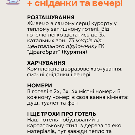
Календар заїздів і цін
+ сніданки та вечері
РОЗТАШУВАННЯ
Для бронювання достатньо авансу 2000 грн,
Живемо в самому серці курорту у
залишок – у день заселення в готель.
При
теплому затишному готелі. Від
об'єднанні заїздів знижка " мінус 1000 грн/люд".
готелю легко дістатись до 3х
катальних зон.
75 метрів від
ЦІНА ВКАЗАНА ЗА 1 ЛЮДИНУ + КВИТКИ НА
центрального підйомнику
ГК
ПОТЯГ оплачуються окремо
"Драгобрат" (Курятня)
з Одеси/Дніпра/Києва:
плацкарт/купе +1000/1900 грн
ХАРЧУВАННЯ
- ЩО ВКЛЮЧЕНО У ВАРТІСТЬ ТУРУ?
→ ТИЦЯЙ ТУТ
Комплексне дворазове харчування:
- ЯК ЗАБРОНЮВАТИ ТА УМОВИ ПОВЕРНЕННЯ
смачні сніданки і вечері
→ ТИЦЯЙ ТУТ
НОМЕРИ
В готелі є 2х, 3х, 4х містні номери В
кожному номері є своя ванна кімната:
душ, туалет та фен
І ЩЕ ТРОХИ ПРО ГОТЕЛЬ
Наш готель побудований в
карпатському стилі з дерева та еко
матеріалів, тут завжди тепло та