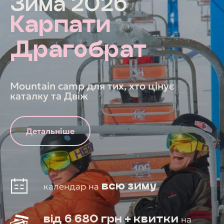
Зима 2026
Карпати
Драгобрат
Mountain camp для тих, хто цінує
каталку та Двіж
Детальніше
всю зиму
календар на
від 6 680 грн + квитки
на