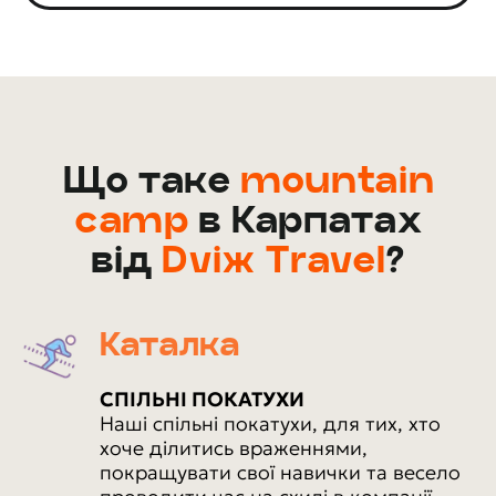
Що таке
mountain
camp
в Карпатах
від
Dviж Travel
?
Каталка
СПІЛЬНІ ПОКАТУХИ
Наші спільні покатухи, для тих, хто
хоче ділитись враженнями,
покращувати свої навички та весело