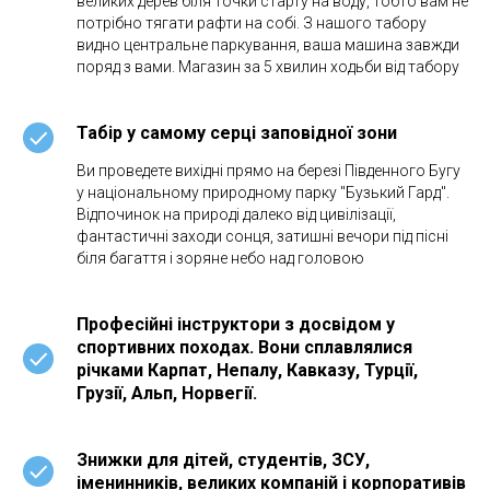
великих дерев біля точки старту на воду, тобто вам не
потрібно тягати рафти на собі. З нашого табору
видно центральне паркування, ваша машина завжди
поряд з вами. Магазин за 5 хвилин ходьби від табору
Табір у самому серці заповідної зони
Ви проведете вихідні прямо на березі Південного Бугу
у національному природному парку "Бузький Гард".
Відпочинок на природі далеко від цивілізації,
фантастичні заходи сонця, затишні вечори під пісні
біля багаття і зоряне небо над головою
Професійні інструктори з досвідом у
спортивних походах. Вони сплавлялися
річками Карпат, Непалу, Кавказу, Турції,
Грузії, Альп, Норвегії.
Знижки для дітей, студентів, ЗСУ,
іменинників, великих компаній і корпоративів