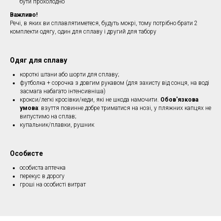
бути прохолодно
Важливо!
Речі, в яких ви сплавлятиметеся, будуть мокрі, тому потрібно брати 2
комплекти одягу, один для сплаву і другий для табору
Одяг для сплаву
короткі штани або шорти для сплаву;
футболка + сорочка з довгим рукавом (для захисту від сонця, на воді
засмага набагато інтенсивніша)
крокси/легкі кросівки/кеди, які не шкода намочити.
Обов'язкова
умова
: взуття повинне добре триматися на нозі, у пляжних капцях не
випустимо на сплав;
купальник/плавки, рушник
Особисте
особиста аптечка
перекус в дорогу
гроші на особисті витрат