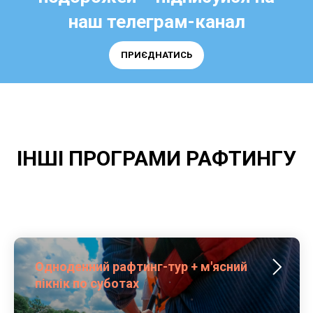
наш телеграм-канал
ПРИЄДНАТИСЬ
ІНШІ ПРОГРАМИ РАФТИНГУ
Одноденний рафтинг-тур + м'ясний
пікнік по суботах