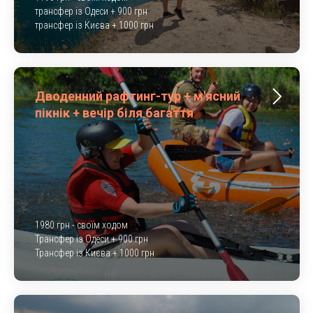
трансфер із Одеси + 900 грн
трансфер із Києва + 1000 грн
Дводенний рафтинг-тур + м'ясний
пікнік + вечір біля багаття
1980 грн - своїм ходом
Трансфер із Одеси + 900 грн
Трансфер із Києва + 1000 грн