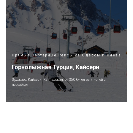
Прямые Чартерные Рейсы Из Одессы И Киева
Горнолыжная Турция, Кайсери
Эрджиес, Кайсери, Каппадокия. от 350 €/чел за 7 ночей c
перелётом